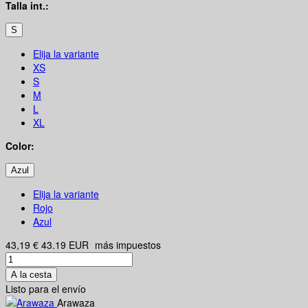
Talla int.:
S
Elija la variante
XS
S
M
L
XL
Color:
Azul
Elija la variante
Rojo
Azul
43,19 €
43.19
EUR
más impuestos
A la cesta
Listo para el envío
Arawaza